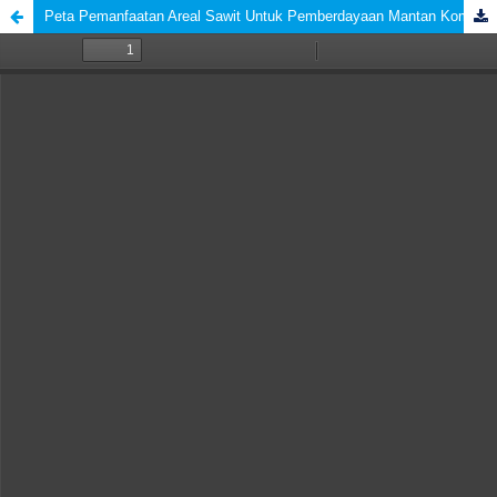
Peta Pemanfaatan Areal Sawit Untuk Pemberdayaan Mantan Kombatan GAM dan Korban Konflik di Aceh Timur